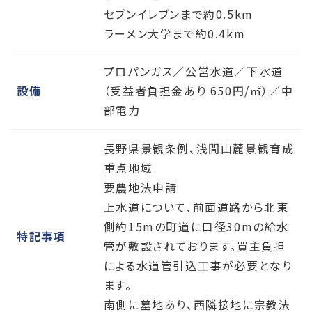
セブンイレブンまで約0.5km
ラーメン大学まで約0.4km
プロパンガス／公営水道／下水道
設備
（受益者負担金あり 650円/㎡）／中
部電力
長野県景観条例、浅間山麓景観育成
重点地域
要農地法申請
上水道について、前面道路から北東
側約15mの町道に口径30mの給水
特記事項
管が敷設されております。買主負担
による水道管引込工事が必要となり
ます。
南側に墓地あり、西隣接地に宗教法